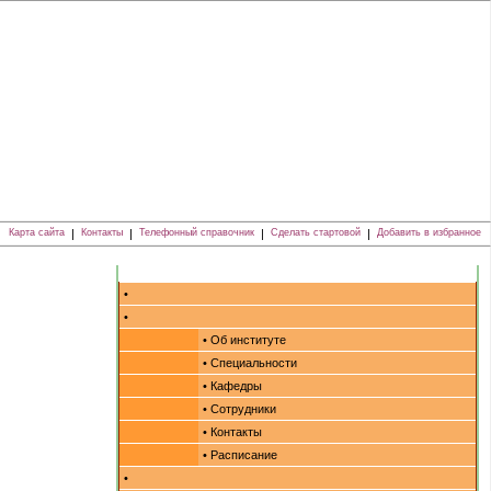
Карта сайта
|
Контакты
|
Телефонный справочник
|
Сделать стартовой
|
Добавить в избранное
•
•
• Об институте
• Специальности
• Кафедры
• Сотрудники
• Контакты
• Расписание
•