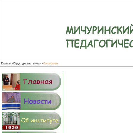
>
>
>
Главная
Структура института
Сотрудники