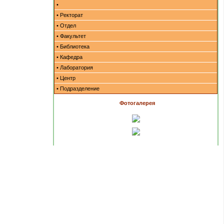
•
• Ректорат
• Отдел
• Факультет
• Библиотека
• Кафедра
• Лаборатория
• Центр
• Подразделение
Фотогалерея