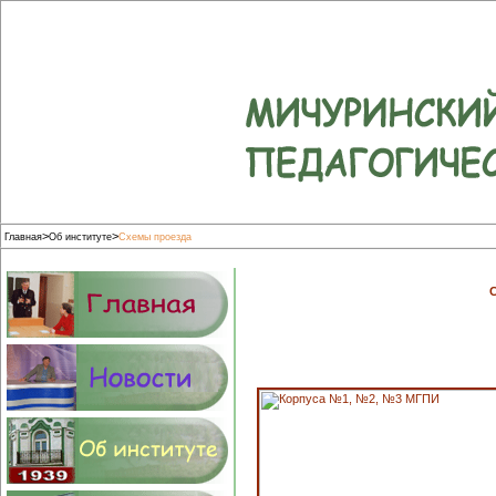
>
>
Главная
Об институте
Схемы проезда