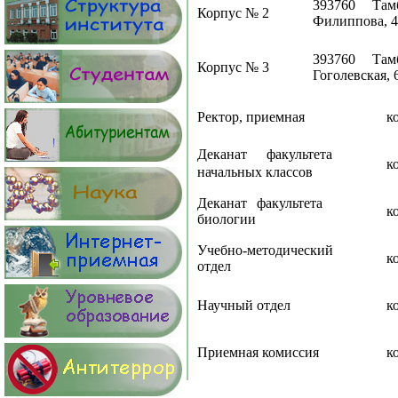
393760 Там
Корпус № 2
Филиппова, 4
393760 Там
Корпус № 3
Гоголевская, 
Ректор, приемная
корп
Деканат факультета
корп
начальных классов
Деканат факультета
корп
биологии
Учебно-методический
корп
отдел
Научный отдел
корп
Приемная комиссия
корп