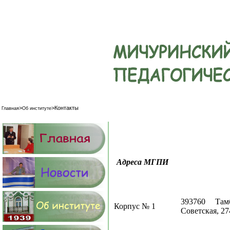
>
>
Контакты
Главная
Об институте
Адреса МГПИ
393760 Там
Корпус № 1
Советская, 27