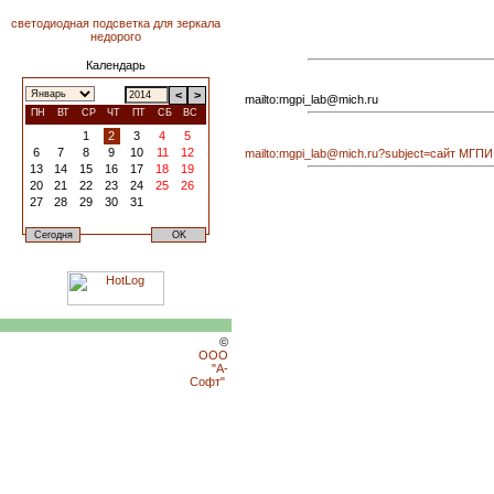
светодиодная подсветка для зеркала
недорого
Календарь
<
>
mailto:
mgpi_lab@mich.ru
ПН
ВТ
СР
ЧТ
ПТ
СБ
ВС
1
2
3
4
5
6
7
8
9
10
11
12
mailto:
mgpi_lab@mich.ru
?subject=сайт МГПИ
13
14
15
16
17
18
19
20
21
22
23
24
25
26
27
28
29
30
31
©
ООО
"А-
Софт"