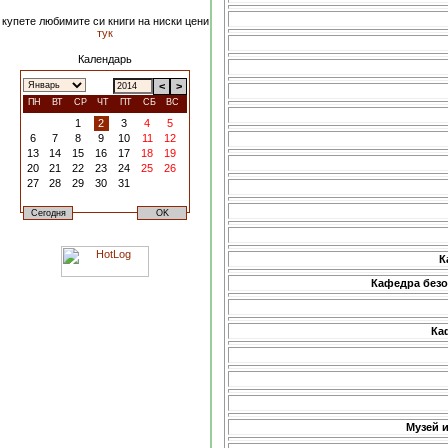
купете любимите си книги на ниски цени
тук
Календарь
<
>
ПН
ВТ
СР
ЧТ
ПТ
СБ
ВС
1
2
3
4
5
6
7
8
9
10
11
12
13
14
15
16
17
18
19
20
21
22
23
24
25
26
27
28
29
30
31
К
Кафедра безо
Ка
Музей 