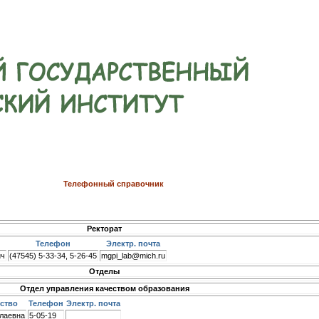
Телефонный справочник
Ректорат
Телефон
Электр. почта
ич
(47545) 5-33-34, 5-26-45
mgpi_lab@mich.ru
Отделы
Отдел управления качеством образования
ство
Телефон
Электр. почта
лаевна
5-05-19