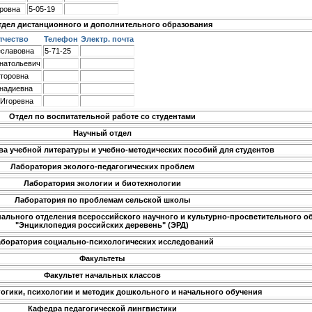
ровна
5-05-19
тдел дистанционного и дополнительного образования
тчество
Телефон
Электр. почта
еславовна
5-71-25
натольевич
торовна
надиевна
 Игоревна
Отдел по воспитательной работе со студентами
Научный отдел
ва учебной литературы и учебно-методических пособий для студентов
Лаборатория эколого-педагогических проблем
Лаборатория экологии и биотехнологии
Лаборатория по проблемам сельской школы
ального отделения всероссийского научного и культурно-просветительного о
"Энциклопедия российских деревень" (ЭРД)
боратория социально-психологических исследований
Факультеты
Факультет начальных классов
огики, психологии и методик дошкольного и начального обучения
Кафедра педагогической лингвистики