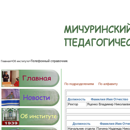
>
>
Телефонный справочник
Главная
Об институте
По подразделениям
По алфавиту
Должность
Фамилия Имя Отчество
Ректор
Яценко Владимир Николаев
Должность
Фамилия Имя Отче
Начальник отдела
Пачина Надежда Нико