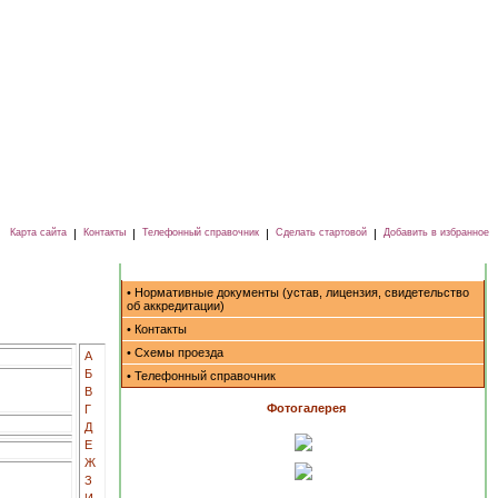
Карта сайта
|
Контакты
|
Телефонный справочник
|
Сделать стартовой
|
Добавить в избранное
• Нормативные документы (устав, лицензия, свидетельство
об аккредитации)
• Контакты
• Схемы проезда
А
Б
• Телефонный справочник
В
Фотогалерея
Г
Д
Е
Ж
З