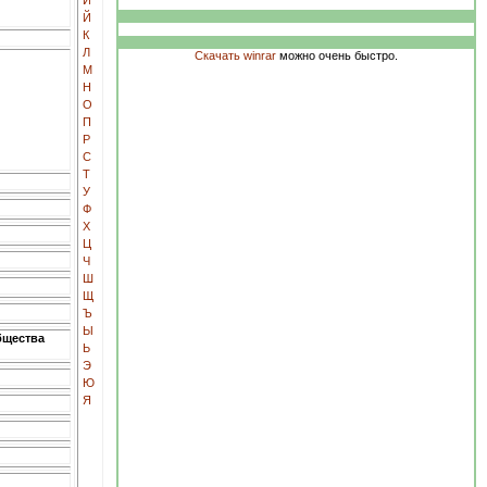
И
Й
К
Л
Скачать winrar
можно очень быстро.
М
Н
О
П
Р
С
Т
У
Ф
Х
Ц
Ч
Ш
Щ
Ъ
Ы
бщества
Ь
Э
Ю
Я