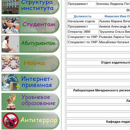
Программист
Коннова Людмила Пет
О
Должность
Фамилия Имя О
Начальник отдела
Львова Марина Вяч
Программист
Акимов Александр А
Оператор ЭВМ
Трушнина Ольга Вик
Специалист по УМР
Рыжкова Лариса Ген
Специалист по УМР
Михайлова Наталья
Отдел издательст
Лаборатория Мичуринского регион
Ла
Кафедра педаг