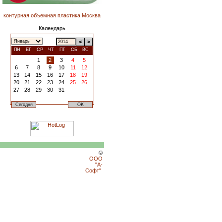
контурная объемная пластика Москва
Календарь
<
>
ПН
ВТ
СР
ЧТ
ПТ
СБ
ВС
1
2
3
4
5
6
7
8
9
10
11
12
13
14
15
16
17
18
19
20
21
22
23
24
25
26
27
28
29
30
31
©
ООО
"А-
Софт"