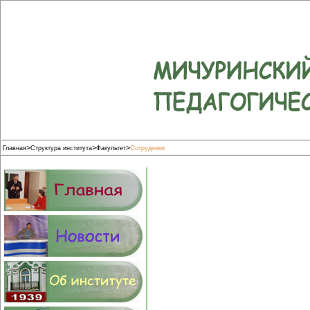
>
>
>
Главная
Структура института
Факультет
Сотрудники