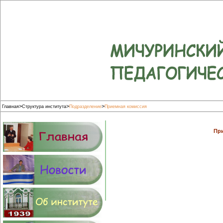
>
>
>
Главная
Структура института
Подразделение
Приемная комиссия
Пр