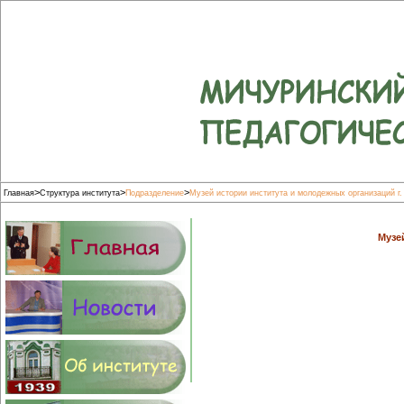
>
>
>
Главная
Структура института
Подразделение
Музей истории института и молодежных организаций г
Музе