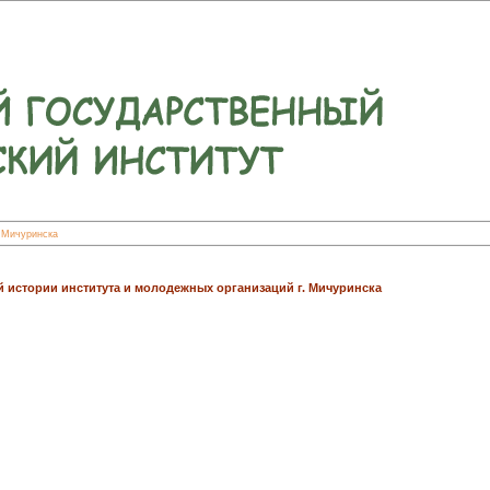
. Мичуринска
й истории института и молодежных организаций г. Мичуринска