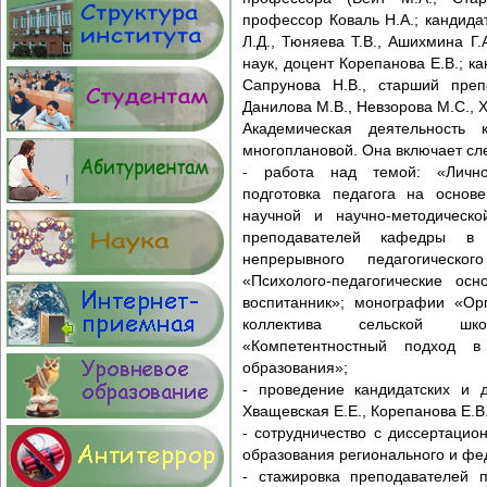
профессор Коваль Н.А.; кандида
Л.Д., Тюняева Т.В., Ашихмина Г.
наук, доцент Корепанова Е.В.; к
Сапрунова Н.В., старший преп
Данилова М.В., Невзорова М.С., 
Академическая деятельность
многоплановой. Она включает с
- работа над темой: «Личнос
подготовка педагога на основе
научной и научно-методическо
преподавателей кафедры в 
непрерывного педагогическог
«Психолого-педагогические ос
воспитанник»; монографии «Орг
коллектива сельской шко
«Компетентностный подход в 
образования»;
- проведение кандидатских и д
Хващевская Е.Е., Корепанова Е.В.
- сотрудничество с диссертаци
образования регионального и фе
- стажировка преподавателей 