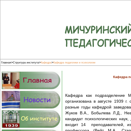
>
>
>
Главная
Структура института
Кафедра
Кафедра педагогики и психологии
Кафедра п
Кафедра как подразделение Ми
организована в августе 1939 г.
разные годы кафедрой заведовал
Жуков В.А., Бобылева Л.Д., Не
кандидат психологических наук,
входит 14 преподавателей, из
профессора (Вейт М.А., Старо