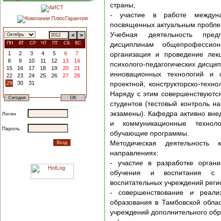
страны;
- участие в работе междуна
посвященных актуальным проблем
Учебная деятельность пред
<
>
дисциплинам общепрофессио
ПН
ВТ
СР
ЧТ
ПТ
СБ
ВС
организация и проведение лек
1
2
3
4
5
6
7
8
9
10
11
12
13
14
психолого-педагогических дисци
15
16
17
18
19
20
21
инновационных технологий и 
22
23
24
25
26
27
28
проектной, конструкторско-техно
29
30
31
Наряду с этим совершенствуют
студентов (тестовый контроль н
экзамены). Кафедра активно вн
Логин
и коммуникационные техноло
Пароль
обучающие программы.
Методическая деятельность
направлениях:
- участие в разработке орган
обучения и воспитания с о
воспитательных учреждений реги
- совершенствование и реали
образования в Тамбовской облас
учреждений дополнительного обр