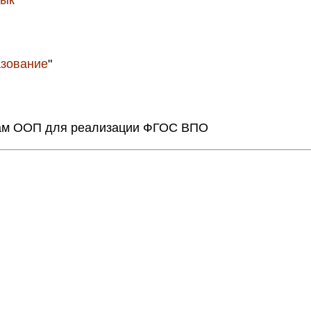
зык
"
азование
"
ам ООП для реализации ФГОС ВПО