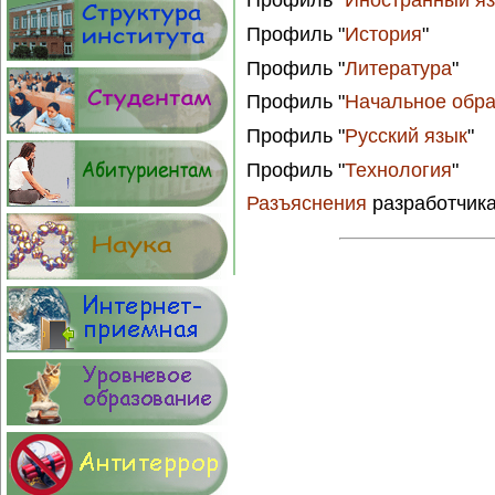
Профиль "
Иностранный я
Профиль "
История
"
Профиль "
Литература
"
Профиль "
Начальное обр
Профиль "
Русский язык
"
Профиль "
Технология
"
Разъяснения
разработчик