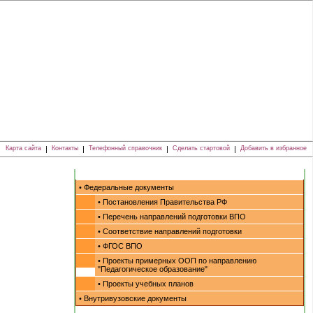
Карта сайта
|
Контакты
|
Телефонный справочник
|
Сделать стартовой
|
Добавить в избранное
• Федеральные документы
• Постановления Правительства РФ
• Перечень направлений подготовки ВПО
• Соответствие направлений подготовки
• ФГОС ВПО
• Проекты примерных ООП по направлению
"Педагогическое образование"
• Проекты учебных планов
• Внутривузовские документы