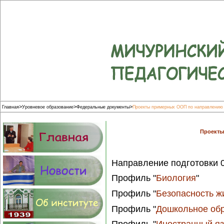
>
>
>
Главная
Уровневое образование
Федеральные документы
Проекты примерных ООП по направлению "
Проекты
Направление подготовки 
Профиль "
Биология
"
Профиль "
Безопасность ж
Профиль "
Дошкольное об