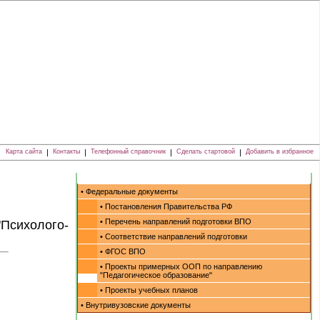
Карта сайта
|
Контакты
|
Телефонный справочник
|
Сделать стартовой
|
Добавить в избранное
• Федеральные документы
• Постановления Правительства РФ
• Перечень направлений подготовки ВПО
"Психолого-
• Соответствие направлений подготовки
• ФГОС ВПО
• Проекты примерных ООП по направлению
"Педагогическое образование"
• Проекты учебных планов
• Внутривузовские документы