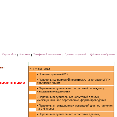
Карта сайта
|
Контакты
|
Телефонный справочник
|
Сделать стартовой
|
Добавить в избранное
овья
• ПРИЕМ -2012
• Правила приема-2012
• Перечень направлений подготовки, на которые МГПИ
ниченными
объявляет прием
• Перечень вступительных испытаний по каждому
направлению подготовки
• Перечень вступительных испытаний для лиц,
имеющих высшее образование, форма проведения
• Перечень аттестационных испытаний для поступления
на 2-6 курсы
• Перечень вступительных испытаний для лиц,